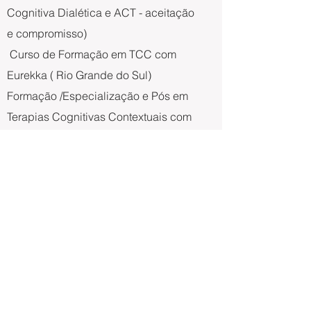
Cognitiva Dialética e ACT - aceitação
e compromisso)
Curso de Formação em TCC com
Eurekka ( Rio Grande do Sul)
Formação /Especialização e Pós em
Terapias Cognitivas Contextuais com
Fernanda Landeiro
Instituto Brasileiro de Coaching (
Master Coach) /IBC
Instituto Gerônimo Theml ( Coaching
de Saúde com especialização em
oncologia) /IGT
Formação no Clube da Saúde da
Mente com Dr. Marco Abud para
Mentes Ansiosas e Depressivas